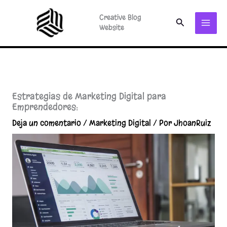
Ir
Creative Blog
al
Buscar
Website
contenido
Estrategias de Marketing Digital para
Emprendedores:
Deja un comentario
/
Marketing Digital
/ Por
JhoanRuiz